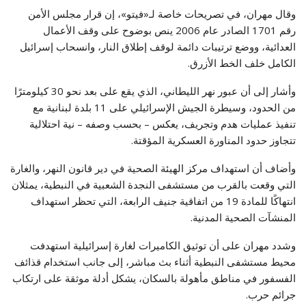
وقال مهران، في تصريحات خاصة لـ«فيتو»، إن قرار مجلس الأمن
رقم 1701 الصادر عام 2006 ينص بوضوح على وقف الأعمال
العدائية، ووضع ترتيبات دائمة لوقف إطلاق النار، وانسحاب إسرائيل
الكامل خلف الخط الأزرق.
وأشار إلى أن عبور نهر الليطاني، الذي يقع على بعد نحو 30 كيلومترًا
من الحدود، وسيطرة الجيش الإسرائيلي على 11 بلدة لبنانية مع
تنفيذ عمليات هدم وتجريف، يعكس – بحسب وصفه – نية احتلالية
تتجاوز حدود المناورة العسكرية المؤقتة.
وأضاف أن استهداف مركز الهيئة الصحية في دير قانون النهر، والغارة
التي وقعت بالقرب من مستشفى النجدة الشعبية في النبطية، يمثلان
انتهاكًا للمادة 19 من اتفاقية جنيف الرابعة، التي تحظر استهداف
المنشآت الصحية المدنية.
وشدد مهران على أن توثيق الكاميرات لغارة إسرائيلية استهدفت
محيط مستشفى النبطية أثناء بث مباشر، إلى جانب استخدام قذائف
الفسفور في مناطق مأهولة بالسكان، يشكل أدلة موثقة على ارتكاب
جرائم حرب.