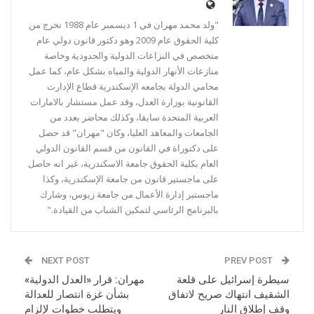
"ولد محمد مهران في 1 ديسمبر عام 1988 تخرج من
كلية الحقوق عام 2009 وهو دكتور قانون دولي عام
متخصص في النزاعات الدولية والحدودية وخاصة
منازعات الأنهار الدولية والمياه بشكل عام، كما عمل
محامي الدولة بجامعه الإسكندرية قطاع الإدارت
القانونية بوزارة العدل، وقد عمل مستشار بالامارات
العربية المتحدة سابقا، وكذلك محاضر بعدد من
الجامعات والمعاهد العليا، وكان "مهران" قد حصل
على دكتوراة في القانون من قسم القانون الدولي
العام بكلية الحقوق جامعة الاسكندرية، غير انه حاصل
على ماجستير قانون من جامعة الإسكندرية، وكذا
ماجستير إدارة الأعمال من جامعة زيوس، وشارك
بالبرنامج الرئاسي لتمكين الشباب من القيادة."
NEXT POST
PREV POST
سيطرة إسرائيل على قلعة
مهران: قرار «العدل الدولية»
الشقيف انتهاك صريح لاتفاق
بشأن غزة انتصار للعدالة
وقف إطلاق النار
ويتطلب خطوات لإلزام