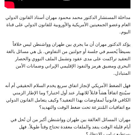
مداخلة المستشار الدكتور محمد محمود مهران أستاذ القانون الدولي
العام وعضو الجمعيتين الأمريكية والأوروبية للقانون الدولي على قناة
اليوم..
يؤكد الدكتور مهران أن ما يجري بين طهران وواشنطن ليس خلافاً
بسيطاً يُحسم في جلسة أو جولتين من التفاوض.. بل هي مسائل بالغة
التعقيد تراكمت على مدى عقود وتشمل الملف النووي والحصار
البحري ومضيق هرمز والنفوذ الإقليمي الإيراني وضمانات الأمن
المتبادل..
فهل الضغط الأمريكي لإنجاز اتفاق سريع يخدم السلام الحقيقي أم أنه
سيُنتج اتفاقاً هشاً قابلاً للانهيار عند أول اختبار؟ وما الإطار الزمني
الكافي قانونياً لمفاوضات بهذا التعقيد؟ وكيف يتعامل القانون الدولي
مع اتفاقيات المُنتزعة تحت ضغط الوقت والتهديد؟
مهران: المسائل العالقة بين طهران وواشنطن أكبر من أن تُحل في
أيام قليلة الوقت ينفد والملفات معقدة تحتاج وقتاً طويلاً.. فهل
يستطيع ترامب الانتظار؟