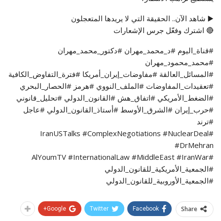
▶️ شاهد الآن.. الحقيقة التي لا يريدها المتعجلون
🔴 اشترك وفعّل جرس الإشعارات
#قناة_اليوم #د_محمد_مهران #دكتور_محمد_مهران
#محمد_محمود_مهران
#المسائل_العالقة #مفاوضات_إيران_أمريكا #فترة_التفاوض_الكافية
#تعقيدات_المفاوضات #الملف_النووي #هرمز #الحصار_البحري
#الضغط_الأمريكي #اتفاق_هش #القانون_الدولي #تحليل_قانوني
#حرب_إيران #الشرق_الأوسط #أستاذ_القانون_الدولي #عاجل
#ترند
#IranUSTalks #ComplexNegotiations #NuclearDeal
#DrMehran
#AlYoumTV #InternationalLaw #MiddleEast #IranWar
#الجمعية_الأمريكية_للقانون_الدولي
#الجمعية_الأوروبية_للقانون_الدولي
Share
Google+
Twitter
Facebook