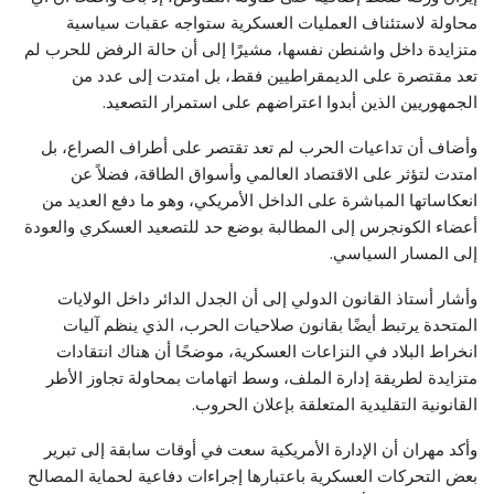
محاولة لاستئناف العمليات العسكرية ستواجه عقبات سياسية
متزايدة داخل واشنطن نفسها، مشيرًا إلى أن حالة الرفض للحرب لم
تعد مقتصرة على الديمقراطيين فقط، بل امتدت إلى عدد من
الجمهوريين الذين أبدوا اعتراضهم على استمرار التصعيد.
وأضاف أن تداعيات الحرب لم تعد تقتصر على أطراف الصراع، بل
امتدت لتؤثر على الاقتصاد العالمي وأسواق الطاقة، فضلاً عن
انعكاساتها المباشرة على الداخل الأمريكي، وهو ما دفع العديد من
أعضاء الكونجرس إلى المطالبة بوضع حد للتصعيد العسكري والعودة
إلى المسار السياسي.
وأشار أستاذ القانون الدولي إلى أن الجدل الدائر داخل الولايات
المتحدة يرتبط أيضًا بقانون صلاحيات الحرب، الذي ينظم آليات
انخراط البلاد في النزاعات العسكرية، موضحًا أن هناك انتقادات
متزايدة لطريقة إدارة الملف، وسط اتهامات بمحاولة تجاوز الأطر
القانونية التقليدية المتعلقة بإعلان الحروب.
وأكد مهران أن الإدارة الأمريكية سعت في أوقات سابقة إلى تبرير
بعض التحركات العسكرية باعتبارها إجراءات دفاعية لحماية المصالح