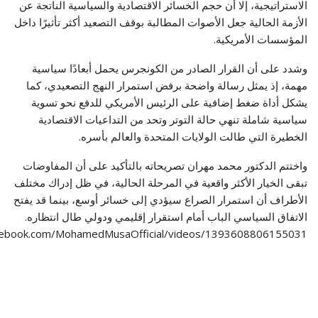
الاستراتيجية، إلا أن حجم الخسائر الاقتصادية والسياسية الناتجة عن
الأزمة الحالية جعل الأصوات المطالبة بوقف التصعيد أكثر تأثيرًا داخل
المؤسسات الأمريكية.
وشدد على أن القرار الصادر من الكونجرس يحمل أبعادًا سياسية
مهمة، إذ يمثل رسالة واضحة برفض استمرار النهج التصعيدي، كما
يشكل أداة ضغط إضافية على الرئيس الأمريكي للدفع نحو تسوية
سياسية شاملة تنهي حالة التوتر وتحد من التداعيات الاقتصادية
الخطيرة التي طالت الولايات المتحدة والعالم بأسره.
واختتم الدكتور محمد مهران تصريحاته بالتأكيد على أن المفاوضات
تبقى الخيار الأكثر واقعية في المرحلة الحالية، في ظل إدراك مختلف
الأطراف أن استمرار الصراع سيؤدي إلى خسائر أوسع، بينما قد يفتح
الاتفاق السياسي الباب أمام استقرار إقليمي ودولي طال انتظاره.
cebook.com/MohamedMusaOfficial/videos/1393608806155031