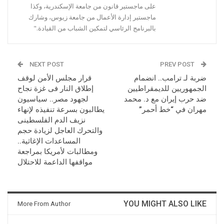
على ماجستير قانون من جامعة الإسكندرية، وكذا
ماجستير إدارة الأعمال من جامعة زيوس، وشارك
بالبرنامج الرئاسي لتمكين الشباب من القيادة."
NEXT POST
PREV POST
ضربة لـ ترامب.. انضمام
قرار مجلس الأمن لوقف
الجمهوريين للديمقراطيين
إطلاق النار فى غزة نجاح
ضد حرب إيران مع د. محمد
لجهود مصر.. سياسيون
مهران في “خط أحمر”
يطالبون بسرعة تنفيذه لإنهاء
نزيف الدم الفلسطينى
والتحرك العاجل لزيادة حجم
المساعدات الإغاثية..
ومطالبات لأمريكا بمراجعة
مواقفها الداعمة للاحتلال
YOU MIGHT ALSO LIKE
More From Author