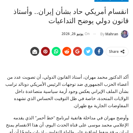
انقسام أمريكي حاد بشأن إيران.. وأستاذ
قانون دولي يوضح التداعيات
On
يونيو 26, 2026
By
Mahran
Share
أكد الدكتور محمد مهران، أستاذ القانون الدولي، أن تصويت عدد من
أعضاء الحزب الجمهوري ضد توجهات الرئيس الأمريكي دونالد ترامب
بشأن الملف الإيراني يعكس وجود أزمة سياسية متصاعدة داخل
الولايات المتحدة، خاصة في ظل التوقيت الحساس الذي تشهده
المفاوضات الجارية مع طهران.
وأوضح مهران في مداخلة هاتفية لبرنامج “خط أحمر” الذي يقدمه
الإعلامي محمد موسى على قناة الحدث اليوم، أن هذا الانقسام يمنح
إيران ورقة ضغط إضافية على طاولة التفاوض، إذ بات واضحًا أن أي