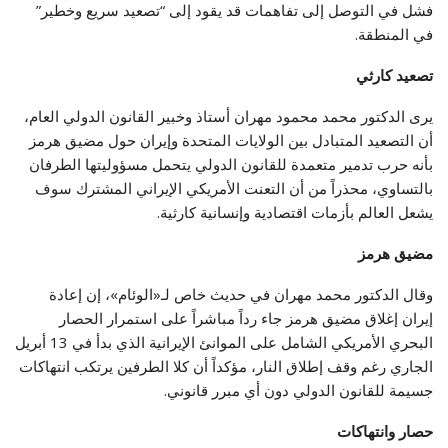
فشل في التوصل إلى تفاهمات قد يقود إلى “تصعيد سريع وخطير”
في المنطقة.
تصعيد كارثي
يرى الدكتور محمد محمود مهران أستاذ وخبير القانون الدولي العام،
أن التصعيد المتبادل بين الولايات المتحدة وإيران حول مضيق هرمز
بأنه حرب تدمير متعمدة للقانون الدولي يتحمل مسؤوليتها الطرفان
بالتساوي، محذراً من أن التعنت الأمريكي الإيراني المشترك سوف
يشعل العالم بأزمات اقتصادية وإنسانية كارثية.
مضيق هرمز
وقال الدكتور محمد مهران في حديث خاص لـ«الوئام»، إن إعادة
إيران إغلاق مضيق هرمز جاء رداً مباشراً على استمرار الحصار
البحري الأمريكي الشامل على الموانئ الإيرانية الذي بدأ في 13 أبريل
الجاري رغم وقف إطلاق النار، مؤكداً أن كلا الطرفين يرتكب انتهاكات
جسيمة للقانون الدولي دون أي مبرر قانوني.
حصار وانتهاكات