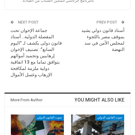
بالبرنامج الرئاسي لتمكين الشباب من القيادة."
NEXT POST
PREV POST
أستاذ قانون دولي يشيد
جماعة الإخوان تحت
بموقف مصر باللجوء
المقصلة الدولية.. أستاذ
لمجلس الأمن في سد
قانون دولى يكشف لـ “اليوم
النهضة
السابع”: تصنيف الإخوان
إرهابيين وتجميد أموالهم
يتوافق تماما مع 13 اتفاقية
دولية ملزمة لمكافحة
الإرهاب وغسل الأموال
YOU MIGHT ALSO LIKE
More From Author
صوت القانون الدولي
صوت القانون الدولي