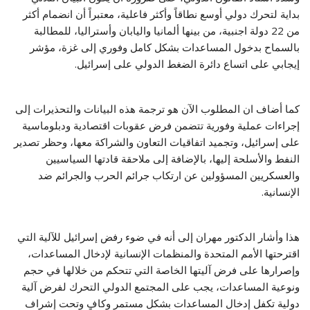
بداية لتحرك دولي أوسع نطاقاً وأكثر فاعلية، معتبراً أن انضمام أكثر
من 22 دولة اجنبية، من بينها ألمانيا واليابان وأستراليا، للمطالبة
بالسماح بدخول المساعدات بشكل كامل وفوري إلى غزة، مؤشر
إيجابي على اتساع دائرة الضغط الدولي على إسرائيل.
كما أضاف ان المطلوب الآن هو ترجمة هذه البيانات والتحذيرات إلى
إجراءات عملية وفورية تتضمن فرض عقوبات اقتصادية ودبلوماسية
على إسرائيل، وتجميد اتفاقيات التعاون والشراكة معها، وحظر تصدير
النفط والأسلحة إليها، بالإضافة إلى ملاحقة قادتها السياسيين
والعسكريين المسؤولين عن ارتكاب جرائم الحرب والجرائم ضد
الإنسانية.
هذا وأشار الدكتور مهران إلى أنه في ضوء رفض إسرائيل للآلية التي
اقترحتها الأمم المتحدة والمنظمات الإنسانية لإدخال المساعدات،
وإصرارها على فرض آليتها الخاصة التي تتحكم من خلالها في حجم
ونوعية المساعدات، يجب على المجتمع الدولي التحرك لفرض آلية
دولية تكفل إدخال المساعدات بشكل مستمر وكافٍ وتحت إشراف