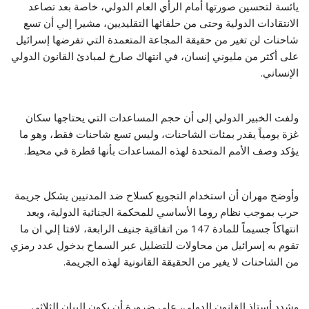
يائسة لتحسين صورتها أمام الرأي العام الدولي، خاصة بعد تصاعد
الانتقادات الدولية وحتى من حلفائها التقليديين، مشيرا إلي أن تسع
شاحنات لن تغير من حقيقة المجاعة المتعمدة التي تفرضها إسرائيل
على أكثر من مليوني إنسان، في انتهاك صارخ لمبادئ القانون الدولي
الإنساني.
ولفت الخبير الدولي إلى أن حجم المساعدات التي يحتاجها سكان
غزة يومياً يقدر بمئات الشاحنات، وليس تسع شاحنات فقط، وهو ما
يؤكد وصف الأمم المتحدة لهذه المساعدات بأنها قطرة في محيط.
وأوضح مهران أن استخدام التجويع كسلاح ضد المدنيين يشكل جريمة
حرب بموجب نظام روما الأساسي للمحكمة الجنائية الدولية، ويعد
انتهاكاً جسيماً للمادة 147 من اتفاقية جنيف الرابعة، لافتا إلي ان ما
تقوم به إسرائيل من محاولات للتضليل عبر السماح بدخول عدد رمزي
من الشاحنات لا يغير من الحقيقة القانونية لهذه الجريمة.
وشدد أستاذ القانون الدولي، على ضرورة أن يكون البيان الثلاثي