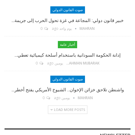
صوت القانون الدولي
مؤسس الموقع
خبير قانون دولي: المجاعة في غزة تحول الحرب إلى جريمة…
MAHRAN
يوم واحد ago
0
TikTok
أخبار عامة
إدانة الحكومة السودانية باستخدام أسلحة كيميائية تعطي…
Twitter
ABDELRAHMAN MUBARAK
يومين ago
0
Linkedin
صوت القانون الدولي
واشنطن تلاحق خزائن الإخوان.. الشيوخ الأمريكي يفتح أخطر…
Instagram
MAHRAN
يومين ago
0
LOAD MORE POSTS
Facebook Messenger
البريد الإلكتروني