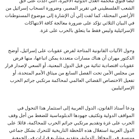
أيضا فتوي محكمة العدل الدولية الأخيرة، التي أكدت على حق
الشعب الفلسطيني في تقرير المصير، وضرورة انسحاب إسرائيل من
الأراضي المحتلة، كما لفت إلي أن الإشارة إلى موضوع المستوطنات
في البيان الثلاثي تؤكد على ضرورة معالجة كافة الانتهاكات
الإسرائيلية وليس فقط ما يتعلق بالحرب على غزة.
وحول الآليات القانونية المتاحة لفرض عقوبات على إسرائيل، أوضح
الدكتور مهران أن هناك مسارات متعددة يمكن اتباعها، منها فرض
عقوبات اقتصادية ثنائية من قبل الدول المعنية، أو السعي لإصدار قرار
من مجلس الأمن تحت الفصل السابع من ميثاق الأمم المتحدة، أو
تفعيل الاختصاص القضائي العالمي لمحاكمة مرتكبي جرائم الحرب
الإسرائيليين.
ودعا أستاذ القانون، الدول العربية إلى استثمار هذا التحول في
المواقف الدولية وتكثيف جهودها الدبلوماسية للضغط من أجل وقف
الحرب على غزة وتقديم مرتكبي جرائم الحرب للمحاكمة، قائلا: على
الدول العربية استغلال هذه اللحظة التاريخية للتحرك بشكل جماعي
ومنسق في المحافل الدولية، وتقديم مشاريع قرارات في الجمعية