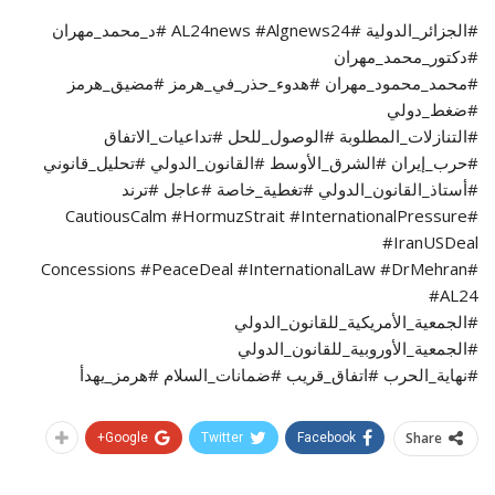
#الجزائر_الدولية #AL24news #Algnews24 #د_محمد_مهران
#دكتور_محمد_مهران
#محمد_محمود_مهران #هدوء_حذر_في_هرمز #مضيق_هرمز
#ضغط_دولي
#التنازلات_المطلوبة #الوصول_للحل #تداعيات_الاتفاق
#حرب_إيران #الشرق_الأوسط #القانون_الدولي #تحليل_قانوني
#أستاذ_القانون_الدولي #تغطية_خاصة #عاجل #ترند
#CautiousCalm #HormuzStrait #InternationalPressure
#IranUSDeal
#Concessions #PeaceDeal #InternationalLaw #DrMehran
#AL24
#الجمعية_الأمريكية_للقانون_الدولي
#الجمعية_الأوروبية_للقانون_الدولي
#نهاية_الحرب #اتفاق_قريب #ضمانات_السلام #هرمز_يهدأ
Share
Google+
Twitter
Facebook