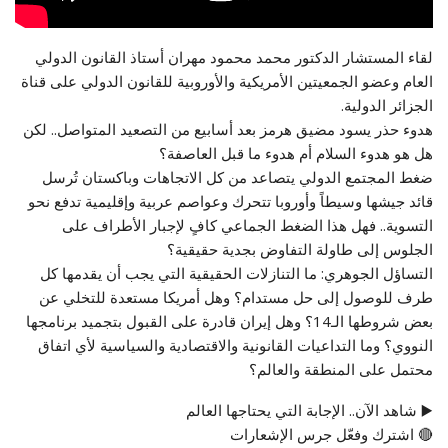
لقاء المستشار الدكتور محمد محمود مهران أستاذ القانون الدولي
العام وعضو الجمعيتين الأمريكية والأوروبية للقانون الدولي على قناة
الجزائر الدولية.
هدوء حذر يسود مضيق هرمز بعد أسابيع من التصعيد المتواصل.. لكن
هل هو هدوء السلام أم هدوء ما قبل العاصفة؟
ضغط المجتمع الدولي يتصاعد من كل الاتجاهات وباكستان تُرسل
قائد جيشها وسيطاً وأوروبا تتحرك وعواصم عربية وإقليمية تدفع نحو
التسوية.. فهل هذا الضغط الجماعي كافٍ لإجبار الأطراف على
الجلوس إلى طاولة التفاوض بجدية حقيقية؟
التساؤل الجوهري: ما التنازلات الحقيقية التي يجب أن يقدمها كل
طرف للوصول إلى حل مستدام؟ وهل أمريكا مستعدة للتخلي عن
بعض شروطها الـ14؟ وهل إيران قادرة على القبول بتجميد برنامجها
النووي؟ وما التداعيات القانونية والاقتصادية والسياسية لأي اتفاق
محتمل على المنطقة والعالم؟
▶️ شاهد الآن.. الإجابة التي يحتاجها العالم
🔴 اشترك وفعّل جرس الإشعارات