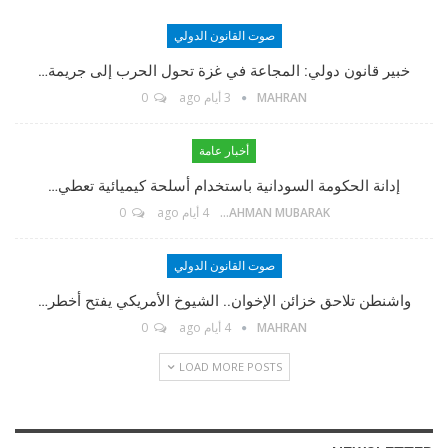
صوت القانون الدولي
مؤسس الموقع
خبير قانون دولي: المجاعة في غزة تحول الحرب إلى جريمة…
MAHRAN
3 أيام ago
0
TikTok
أخبار عامة
إدانة الحكومة السودانية باستخدام أسلحة كيميائية تعطي…
Twitter
ABDELRAHMAN MUBARAK
4 أيام ago
0
Linkedin
صوت القانون الدولي
واشنطن تلاحق خزائن الإخوان.. الشيوخ الأمريكي يفتح أخطر…
Instagram
MAHRAN
4 أيام ago
0
LOAD MORE POSTS
Facebook Messenger
البريد الإلكتروني