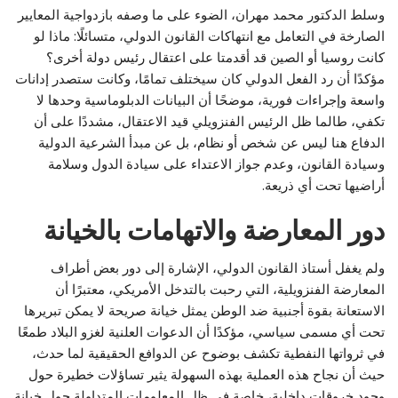
وسلط الدكتور محمد مهران، الضوء على ما وصفه بازدواجية المعايير
الصارخة في التعامل مع انتهاكات القانون الدولي، متسائلًا: ماذا لو
كانت روسيا أو الصين قد أقدمتا على اعتقال رئيس دولة أخرى؟
مؤكدًا أن رد الفعل الدولي كان سيختلف تمامًا، وكانت ستصدر إدانات
واسعة وإجراءات فورية، موضحًا أن البيانات الدبلوماسية وحدها لا
تكفي، طالما ظل الرئيس الفنزويلي قيد الاعتقال، مشددًا على أن
الدفاع هنا ليس عن شخص أو نظام، بل عن مبدأ الشرعية الدولية
وسيادة القانون، وعدم جواز الاعتداء على سيادة الدول وسلامة
أراضيها تحت أي ذريعة.
دور المعارضة والاتهامات بالخيانة
ولم يغفل أستاذ القانون الدولي، الإشارة إلى دور بعض أطراف
المعارضة الفنزويلية، التي رحبت بالتدخل الأمريكي، معتبرًا أن
الاستعانة بقوة أجنبية ضد الوطن يمثل خيانة صريحة لا يمكن تبريرها
تحت أي مسمى سياسي، مؤكدًا أن الدعوات العلنية لغزو البلاد طمعًا
في ثرواتها النفطية تكشف بوضوح عن الدوافع الحقيقية لما حدث،
حيث أن نجاح هذه العملية بهذه السهولة يثير تساؤلات خطيرة حول
وجود خروقات داخلية، خاصة في ظل المعلومات المتداولة حول خيانة