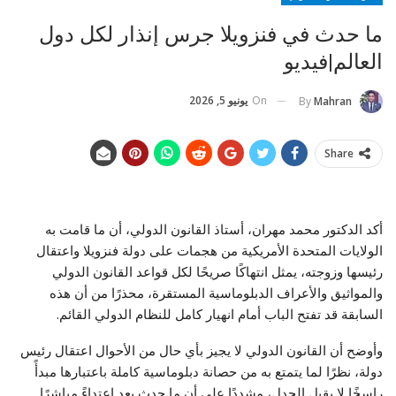
ما حدث في فنزويلا جرس إنذار لكل دول
العالم|فيديو
On
يونيو 5, 2026
By
Mahran
Share
أكد الدكتور محمد مهران، أستاذ القانون الدولي، أن ما قامت به
الولايات المتحدة الأمريكية من هجمات على دولة فنزويلا واعتقال
رئيسها وزوجته، يمثل انتهاكًا صريحًا لكل قواعد القانون الدولي
والمواثيق والأعراف الدبلوماسية المستقرة، محذرًا من أن هذه
السابقة قد تفتح الباب أمام انهيار كامل للنظام الدولي القائم.
وأوضح أن القانون الدولي لا يجيز بأي حال من الأحوال اعتقال رئيس
دولة، نظرًا لما يتمتع به من حصانة دبلوماسية كاملة باعتبارها مبدأً
راسخًا لا يقبل الجدل، مشددًا على أن ما حدث يعد اعتداءً مباشرًا