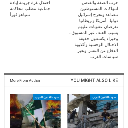
حرب الضفة والقدس..
احتلال غزة جريمة إبادة
انتهاكات المستوطنين
جماعية تتطلب محاكمة
تتصاعد وتحرج إسرائيل
نتنياهو فوراً
دوليا.. أمريكا وبريطانيا
تفرضان عقوبات عليهم
بسبب العنف غير المسبوق..
وخبراء يكشفون حقيقة
الاحتلال الوحشية وأكذوبة
الدفاع عن النفس وتغير
سياسات الغرب
YOU MIGHT ALSO LIKE
More From Author
صوت القانون الدولي
صوت القانون الدولي