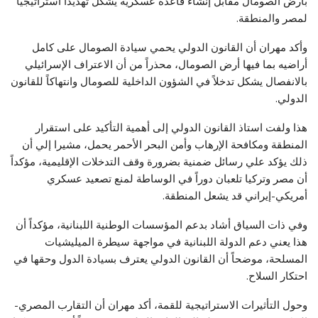
بأرض الصومال مقابل إنشاء قاعدة عسكرية يشكل تهديداً استراتيجياً
لمصر والمنطقة.
وأكد مهران أن القانون الدولي يحمي سيادة الصومال على كامل
أراضيه بما فيها أرض الصومال، محذراً من أن الاعتراف الإسرائيلي
بالانفصال يشكل تدخلاً في الشؤون الداخلية للصومال وانتهاكاً للقانون
الدولي.
هذا ولفت استاذ القانون الدولي إلى أهمية التأكيد على استقرار
المنطقة ومكافحة الإرهاب وأمن البحر الأحمر يحمل، مشيرا إلي أن
ذلك يؤكد علي رسائل ضمنية بضرورة وقف التدخلات الإقليمية، مؤكداً
أن مصر وتركيا تلعبان دوراً في الوساطة لمنع تصعيد عسكري
أمريكي-إيراني قد يشعل المنطقة.
وفي ذات السياق أشاد بدعم المؤسسات الوطنية اللبنانية، مؤكداً أن
هذا يعني دعم الدولة اللبنانية في مواجهة سيطرة الميليشيات
المسلحة، موضحاً أن القانون الدولي يعترف بسيادة الدول وحقها في
احتكار السلاح.
وحول التأثيرات الاستراتيجية للقمة، أكد مهران أن التقارب المصري-