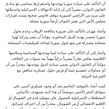
أن التأكيد على سيادة سوريا ووحدتها واستقرارها يتماشى مع مبادئ
القانون الدولي، مشيراً إلى أن إدانة الانتهاكات الإسرائيلية واستيلائها
على مزيد من الأراضي السورية موقف قانوني صحيح يستند لقرارات
مجلس الأمن التي تعتبر الجولان أرضاً سورية محتلة.
وأشاد مهران بالتأكيد على ضرورة مكافحة الإرهاب وعدم تحول
سوريا لمصدر تهديد للدول المجاورة، مؤكداً أن مصر وتركيا لهما
مصلحة مشتركة في منع تحول سوريا لساحة للميليشيات المسلحة.
وأشار إلى أن التأكيد على سيادة ليبيا ووحدتها السياسية وسلامتها
الإقليمية يعكس تقارباً مصرياً-تركياً مهماً بعد سنوات من الخلاف،
مؤكداً أن القانون الدولي يحمي سيادة الدول ووحدتها، محذراً من أن
أي محاولات لتقسيم ليبيا أو فرض حلول عسكرية تتناقض مع
الشرعية الدولية.
كمت أشاد بالموقف الحاسم ضد أي وجود عسكري أجنبي على
سواحل البحر الأحمر، موضحاً أن هذا البند يستهدف بالأساس
المخططات الإسرائيلية للحصول على موطئ قدم في الصومال أو
الإقليم الانفصالي أرض الصومال، محذراً من أن اعتراف إسرائيل