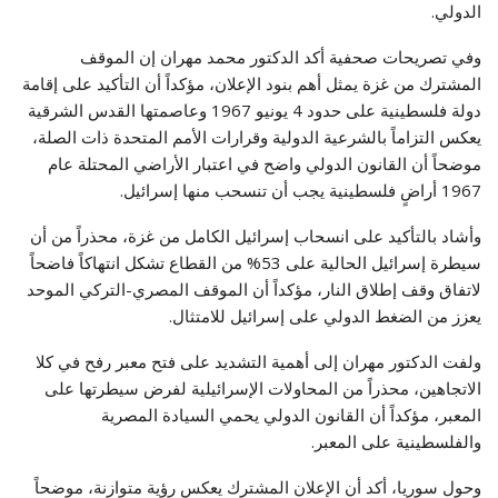
الدولي.
وفي تصريحات صحفية أكد الدكتور محمد مهران إن الموقف
المشترك من غزة يمثل أهم بنود الإعلان، مؤكداً أن التأكيد على إقامة
دولة فلسطينية على حدود 4 يونيو 1967 وعاصمتها القدس الشرقية
يعكس التزاماً بالشرعية الدولية وقرارات الأمم المتحدة ذات الصلة،
موضحاً أن القانون الدولي واضح في اعتبار الأراضي المحتلة عام
1967 أراضٍ فلسطينية يجب أن تنسحب منها إسرائيل.
وأشاد بالتأكيد على انسحاب إسرائيل الكامل من غزة، محذراً من أن
سيطرة إسرائيل الحالية على 53% من القطاع تشكل انتهاكاً فاضحاً
لاتفاق وقف إطلاق النار، مؤكداً أن الموقف المصري-التركي الموحد
يعزز من الضغط الدولي على إسرائيل للامتثال.
ولفت الدكتور مهران إلى أهمية التشديد على فتح معبر رفح في كلا
الاتجاهين، محذراً من المحاولات الإسرائيلية لفرض سيطرتها على
المعبر، مؤكداً أن القانون الدولي يحمي السيادة المصرية
والفلسطينية على المعبر.
وحول سوريا، أكد أن الإعلان المشترك يعكس رؤية متوازنة، موضحاً