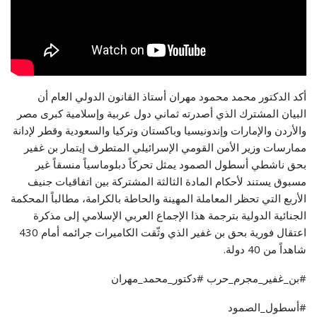
أكد الدكتور محمد محمود مهران أستاذ القانون الدولي العام أن
البيان المشترك الذي أصدرته ثماني دول عربية وإسلامية كبرى مصر
والأردن والإمارات وإندونيسيا وباكستان وتركيا والسعودية وقطر لإدانة
ممارسات وزير الأمن القومي الإسرائيلي المتطرف إيتمار بن غفير
بحق ناشطي أسطول الصمود يمثل تحركاً دبلوماسياً منسقاً غير
مسبوق يستند لأحكام المادة الثالثة المشتركة بين اتفاقيات جنيف
الأربع التي تحظر المعاملة المهينة والحاطة بالكرامة، مطالباً المحكمة
الجنائية الدولية بترجمة هذا الإجماع العربي الإسلامي إلى مذكرة
اعتقال فورية بحق بن غفير الذي وثّقت الكاميرات جرائمه أمام 430
شاهداً من 40 دولة.
#بن_غفير_مجرم_حرب #دكتور_محمد_مهران
#أسطول_الصمود