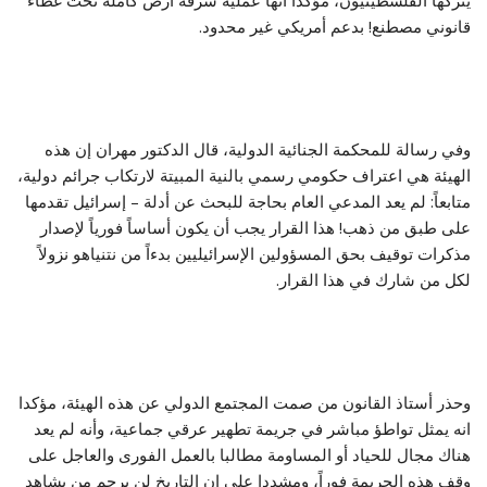
يتركها الفلسطينيون، مؤكدا انها عملية سرقة أرض كاملة تحت غطاء
قانوني مصطنع! بدعم أمريكي غير محدود.
وفي رسالة للمحكمة الجنائية الدولية، قال الدكتور مهران إن هذه
الهيئة هي اعتراف حكومي رسمي بالنية المبيتة لارتكاب جرائم دولية،
متابعاً: لم يعد المدعي العام بحاجة للبحث عن أدلة – إسرائيل تقدمها
على طبق من ذهب! هذا القرار يجب أن يكون أساساً فورياً لإصدار
مذكرات توقيف بحق المسؤولين الإسرائيليين بدءاً من نتنياهو نزولاً
لكل من شارك في هذا القرار.
وحذر أستاذ القانون من صمت المجتمع الدولي عن هذه الهيئة، مؤكدا
انه يمثل تواطؤ مباشر في جريمة تطهير عرقي جماعية، وأنه لم يعد
هناك مجال للحياد أو المساومة مطالبا بالعمل الفورى والعاجل على
وقف هذه الجريمة فوراً، ومشددا على ان التاريخ لن يرحم من يشاهد