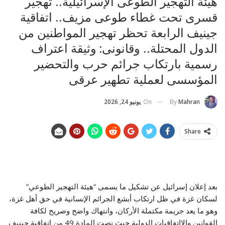
هيئة التهجير الطوعى الإسرائيلية.. تهجير
قسرى تحت غطاء طوعى مزيف.. اتفاقية
جينيف الرابعة تحظر تهجير المواطنين من
الدول المحتلة.. وقانونى: وثيقة اعتراف
رسمية بارتكاب جرائم حرب والتحضير
المؤسسى لعملية تطهير عرقى
On
يونيو 24, 2026
By
Mahran
Share
بعد إعلان إسرائيل عن تشكيل ما يسمى “هيئة التهجير الطوعي”
لسكان غزة في ظل ارتكاب أبشع الجرائم الإنسانية في حق أهل غزة،
وهو ما يعد جريمة مكتملة الأركان، وانتهاك واضح وصريح لكافة
القوانين والااتفاقيات الدولية حيث نصت المادة 49 من اتفاقية جينيف