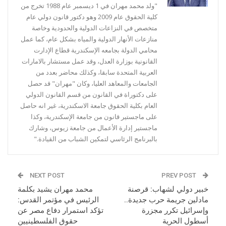
"ولد محمد مهران في 1 ديسمبر عام 1988 تخرج من
كلية الحقوق عام 2009 وهو دكتور قانون دولي عام
متخصص في النزاعات الدولية والحدودية وخاصة
منازعات الأنهار الدولية والمياه بشكل عام، كما عمل
محامي الدولة بجامعه الإسكندرية قطاع الإدارت
القانونية بوزارة العدل، وقد عمل مستشار بالامارات
العربية المتحدة سابقا، وكذلك محاضر بعدد من
الجامعات والمعاهد العليا، وكان "مهران" قد حصل
على دكتوراة في القانون من قسم القانون الدولي
العام بكلية الحقوق جامعة الاسكندرية، غير انه حاصل
على ماجستير قانون من جامعة الإسكندرية، وكذا
ماجستير إدارة الأعمال من جامعة زيوس، وشارك
بالبرنامج الرئاسي لتمكين الشباب من القيادة."
NEXT POST
PREV POST
خبير دولي لشهاب: قرصنة
محمد مهران يشيد بكلمة
مادلين جريمة حرب جديدة..
الرئيس في مؤتمر القدس:
وإسرائيل تكرر مجزرة
تؤكد استمرار دفاع مصر عن
أسطول الحرية
حقوق الفلسطينيين