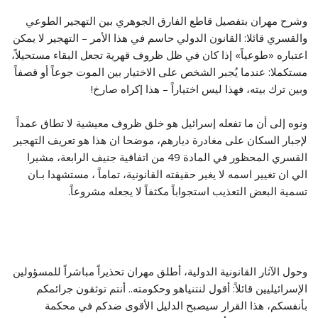
وشرح مهران بتفصيل قاطع الفارق الجوهري بين التهجير الطوعي
والقسري قائلا: القانون الدولي حاسم في هذا الأمر – التهجير لا يمكن
اعتباره «طوعياً» إذا كان في ظل ظروف قهرية تجعل البقاء مستحيلاً،
مستكملا: عندما يُجبر الشخص على الاختيار بين الموت جوعاً أو قصفاً
وبين ترك بيته، فهذا ليس اختياراً – هذا إكراه صارخ!
ونوه إلى أن ما تفعله إسرائيل هو خلق ظروف معيشية لا تطاق عمداً
لإجبار السكان على مغادرة ديارهم، موضحا ان هذا هو تعريف التهجير
القسري المحظور في المادة 49 من اتفاقية جنيف الرابعة، مشيرا
الي ان تغيير اسمه لا يغير حقيقته القانونية، تماماً ، مستشهدا بـان
تسمية البعض التعذيب استجواباً مكثفاً لا يجعله مشروعاً.
وحول الآثار القانونية الدولية، أطلق مهران تحذيراً مباشراً للمسؤولين
الإسرائيليين قائلاً: أقول لنتنياهو وحكومته.. أنتم توثقون جرائمكم
بأنفسكم، هذا القرار سيصبح الدليل الأقوى ضدكم في محكمة