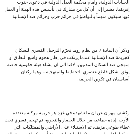
الجنايات الدولية، وأمام محكمة العدل الدولية في دعوى جنوب
إفريقيا، مشيرا إلى أن كل من يشارك في تأسيس هذه الهيئة أو العمل
فيها سيكون متهماً بالتواطؤ فى جرائم حرب وجرائم ضد الإنسانية.
وذكر أن المادة 7 من نظام روما تجرّم الترحيل القسري للسكان
كجريمة ضد الإنسانية عندما يرتكب في إطار هجوم واسع النطاق أو
منهجي ضد السكان المدنيين، لافتا الي ان إنشاء هيئة حكومية خاصة
يوثق بشكل قاطع عنصري التخطيط والمنهجية – وهما ركنان
أساسيان في تكوين الجريمة.
وكشف مهران عن ان ما نشهده في غزة هو جريمة مركبة متعددة
الأوجه: إبادة جماعية من خلال الحصار والتجويع، ثم تهجير قسري تحت
غطاء طوعي مزيف، ثم الاستيلاء على الأراضي والممتلكات التي