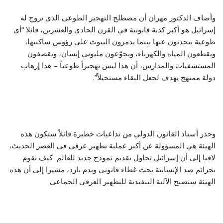
وأضاف الدكتور مهران أن مصطلح التهجير الطوعى الذى تروج له
إسرائيل هو أكبر كذبة قانونية في القرن الحادي والعشرين، قائلا “أي
طوعية يتحدثون عنها بينما يدمرون البيوت على رؤوس ساكنيها،
ويقطعون المياه والكهرباء، ويجوّعون مليوني إنسان، ويقصفون
المستشفيات والمدارس، أن هذا ليس تهجيراً طوعياً – هذا إرهاب
دولة ممنهج يهدف لجعل البقاء مستحيلاً”.
وحذر أستاذ القانون الدولي من تداعيات خطيرة قائلاً ستكون هذه
الهيئة هي المسؤولة عن أكبر عملية تطهير عرقى فى العصر الحديث،
لافتا إلى أن إسرائيل تحاول تقديم نموذج جديد للعالم كيف تقوم
بجرائم ضد الإنسانية تحت غطاء قانونى وبدم بارد، مشيرا إلى أن هذه
الهيئة ستصبح الآلية التنفيذية للتطهير العرقى الجماعى.