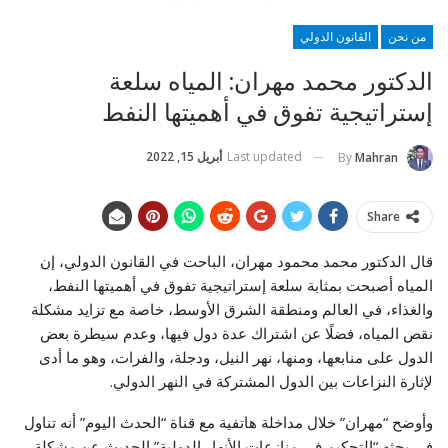
من نحن
القانون الدولي
الدكتور محمد مهران: المياه سلعة
إستراتيجية تفوق في أهميتها النفط
Last updated
أبريل 15, 2022
By
Mahran
Share
قال الدكتور محمد محمود مهران، الباحت في القانون الدولي، إن
المياه أصبحت بمثابة سلعة إستراتيجية تفوق في أهميتها النفط،
والغذاء، في العالم ومنطقة الشرق الأوسط، خاصة مع تزايد مشكلة
نقص المياه، فضلًا عن اشتراك عدة دول فيها، وعدم سيطرة بعض
الدول على منابعها، ومنها، نهر النيل، ودجلة، والفرات، وهو ما أدى
لإثارة النزاعات بين الدول المشتركة في النهر الدولي.
وأوضح “مهران” خلال مداخلة هاتفية مع قناة “الحدث اليوم” أنه تناول
في بحثه “التحكيم في منازعات الأنهار الدولية” الحديث عن مشكلة