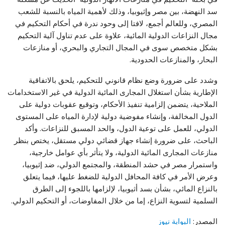
سد النهضة، بين مصر وإثيوبيا، وذلك لأهمية المياه بالنسبة للشعب
المصري، وللعالم أجمع، لافتا إلى وحود ندرة في أحكام التحكيم في
مجال النزاعات الدولية المائية، علاوة على عدم تناول آلية التحكيم
بشكل متخصص سوى في المجال التجاري والبحري، أو منازعات
البحار، والمنازعات الحدودية.
وشدد على ضرورة وضع نظام قانوني للتحكيم، يلحق بالاتفاقية
الإطارية بشأن استغلال المجارى المائية الدولية في غير الاستخدامات
الملاحية، يتضمن إلزامية تنفيذ الأحكام، وتوقيع عقوبات دولية على
الدول المخالفة، وإنشاء مفوضية دولية لإدارة المياه على المستوى
الدولي، للعمل على توعية الدول، والحد المسبق للنزاعات. وأكد
الباحث، على ضرورة إنشاء جهاز قضائي دولي مستقل، يختص بنظر
منازعات المجارى المائية الدولية، ولا يتأثر بأي عوامل خارجية،
واستمرار مصر في حشد المنطقة، والمجتمع الدولي، ضد إثيوبيا،
وعرض الأمر في كافة المحافل الدولية للضغط عليها، فيما يتعلق
بالنزاع المائي، بشأن بسد أثيوبيا، لإلزامها باللجوء إلى الطرق
السلمية لتسوية النزاع، إما من خلال المفاوضات، أو التحكيم الدولي.
المصدر:
البوابة نيوز